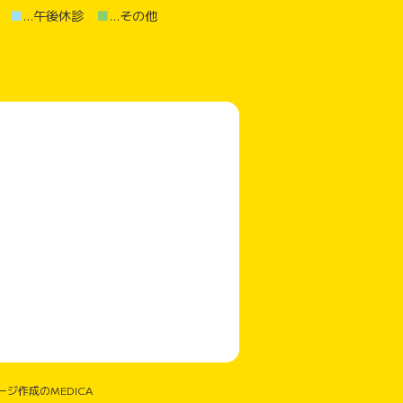
診
■
…午後休診
■
…その他
ジ作成のMEDICA