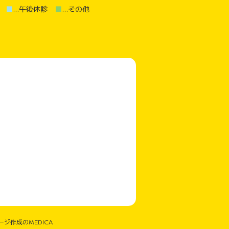
診
■
…午後休診
■
…その他
ジ作成のMEDICA