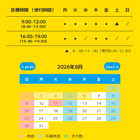
診療時間 （受付時間）
月
火
水
木
金
土
日
9:00-12:00
●
●
●
●
●
▲
／
(8:45-12:00)
16:00-19:00
●
●
／
●
●
／
／
(15:45-19:00)
▲...9：00-13：00（受付8:45-12:30）
2026年8月
日
月
火
水
木
金
土
1
2
3
4
5
6
7
8
9
10
11
12
13
14
15
16
17
18
19
20
21
22
23
24
25
26
27
28
29
30
31
■
…休診
■
…午後休診
■
…その他