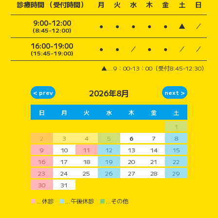
診療時間 （受付時間）
月
火
水
木
金
土
日
9:00-12:00
●
●
●
●
●
▲
／
(8:45-12:00)
16:00-19:00
●
●
／
●
●
／
／
(15:45-19:00)
▲...9：00-13：00（受付8:45-12:30）
2026年8月
日
月
火
水
木
金
土
1
2
3
4
5
6
7
8
9
10
11
12
13
14
15
16
17
18
19
20
21
22
23
24
25
26
27
28
29
30
31
■
…休診
■
…午後休診
■
…その他